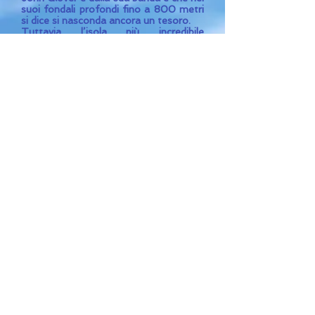
suoi fondali profondi fino a 800 metri
si dice si nasconda ancora un tesoro.
Tuttavia l’isola più incredibile
dell'arcipelago al largo di Placencia è
Lighthouse Reef Atoll, una riserva
naturale nonché uno degli spot più
famosi dove fare immersioni perché qui
si trova il celebre Great Blue Hole,
definito da Jacques Cousteau uno dei
10 siti più interessanti al mondo per
fare immersioni! È largo più di 300
metri e profondo 123, una voragine
perfettamente circolare proprio al
centro del Lighthouse Reef. La cosa
interessante è che dopo l’era glaciale
era una enorme caverna, ma con
l’innalzarsi del livello del mare le pareti
hanno spinto facendo collassare la
volta e così è rimasto solo il “buco”. E’
uno dei rarissimi casi al mondo in cui si
può nuotare tra stalattiti alte 7 metri.
Per chi cerca un po’ di avventura, alle
spalle di Placencia c’è la regione di
Stann Creek dove si possono fare
passeggiate, anche impegnative, nella
foresta tropicale dove vivono ancora
puma, giaguari e coccodrilli insieme a
centinaia di specie di uccelli, tra cui il