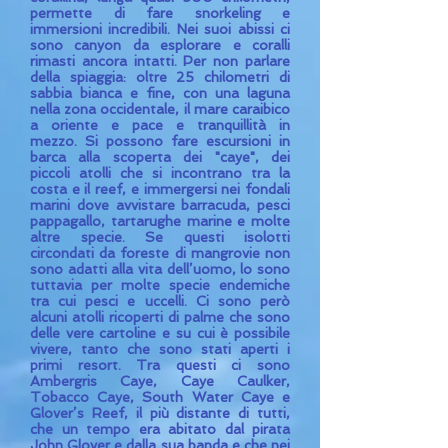
permette di fare snorkeling e
immersioni incredibili. Nei suoi abissi ci
sono canyon da esplorare e coralli
rimasti ancora intatti.
Per non parlare
della spiaggia: oltre 25 chilometri di
sabbia bianca e fine, con una laguna
nella zona occidentale, il mare caraibico
a oriente e pace e tranquillità in
mezzo.
Si possono fare escursioni in
barca alla scoperta dei "caye", dei
piccoli atolli che si incontrano tra la
costa e il reef, e immergersi nei fondali
marini dove avvistare barracuda, pesci
pappagallo, tartarughe marine e molte
altre specie. Se questi isolotti
circondati da foreste di mangrovie non
sono adatti alla vita dell’uomo, lo sono
tuttavia per molte specie endemiche
tra cui pesci e uccelli.
Ci sono però
alcuni atolli ricoperti di palme che sono
delle vere cartoline e su cui è possibile
vivere, tanto che sono stati aperti i
primi resort. Tra questi ci sono
Ambergris Caye, Caye Caulker,
Tobacco Caye, South Water Caye e
Glover’s Reef, il più distante di tutti,
che un tempo era abitato dal pirata
John Glover e dalla sua banda e che nei