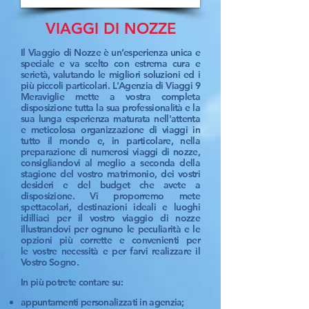
VIAGGI DI NOZZE
Il Viaggio di Nozze è un’esperienza unica e
speciale e va scelto con estrema cura e
serietà, valutando le migliori soluzioni ed i
più piccoli particolari. L'Agenzia di Viaggi 9
Meraviglie mette a vostra completa
disposizione tutta la sua professionalità e la
sua lunga esperienza maturata nell'attenta
e meticolosa organizzazione di viaggi in
tutto il mondo e, in particolare, nella
preparazione di numerosi viaggi di nozze,
consigliandovi al meglio a seconda della
stagione del vostro matrimonio, dei vostri
desideri e del budget che avete a
disposizione. Vi proporremo mete
spettacolari, destinazioni ideali e luoghi
idilliaci per il vostro viaggio di nozze
illustrandovi per ognuno le peculiarità e le
opzioni più corrette e convenienti per
le vostre necessità e per farvi realizzare il
Vostro Sogno.
In più potrete contare su:
appuntamenti personalizzati in agenzia;