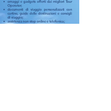
omaggi e gadgets offerti dai migliori Tour
Operator;
documenti di viaggio personalizzati con
cartine, guide delle destinazioni e consigli
di viaggio;
assistenza non stop online e telefonica;
lista nozze gratuita e personalizzata in
agenzia;
libro-firme con dediche personalizzate per
gli sposi da parte dei partecipanti alla Lista
Nozze;
pagamenti con versamento diretto
in Agenzia, bonifico bancario o Carta di
Credito.
9 Meraviglie Agenzia di Viaggi -
Via Candido Manca 11/A -
09041 Dolianova
Tel.
070.8577241