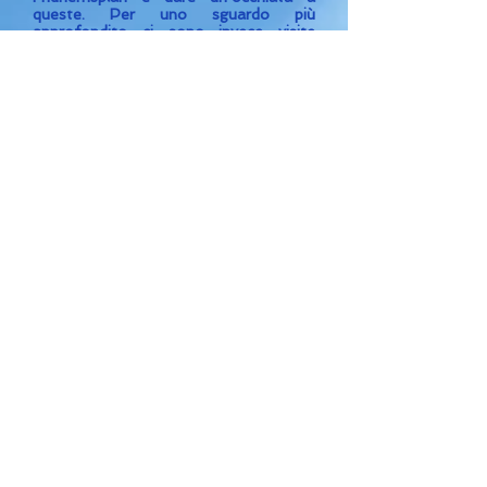
queste. Per uno sguardo più
approfondito ci sono invece visite
guidate in inglese che partono dal SL-
center della stazione centrale. Le visite
guidate non costano niente, basta solo
acquistare un biglietto della
metropolitana. Un prezzo piuttosto
economico per una galleria d’arte lunga
110 km!