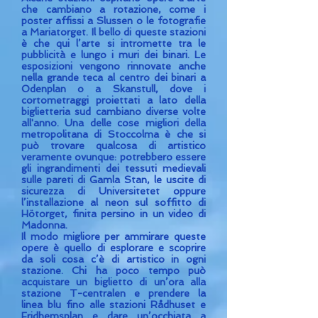
che cambiano a rotazione, come i
poster affissi a Slussen o le fotografie
a Mariatorget. Il bello di queste stazioni
è che qui l’arte si intromette tra le
pubblicità e lungo i muri dei binari. Le
esposizioni vengono rinnovate anche
nella grande teca al centro dei binari a
Odenplan o a Skanstull, dove i
cortometraggi proiettati a lato della
biglietteria sud cambiano diverse volte
all'anno. Una delle cose migliori della
metropolitana di Stoccolma è che si
può trovare qualcosa di artistico
veramente ovunque: potrebbero essere
gli ingrandimenti dei tessuti medievali
sulle pareti di Gamla Stan, le uscite di
sicurezza di Universitetet oppure
l’installazione al neon sul soffitto di
Hötorget, finita persino in un video di
Madonna.
Il modo migliore per ammirare queste
opere è quello di esplorare e scoprire
da soli cosa c’è di artistico in ogni
stazione. Chi ha poco tempo può
acquistare un biglietto di un’ora alla
stazione T-centralen e prendere la
linea blu fino alle stazioni Rådhuset e
Fridhemsplan e dare un’occhiata a