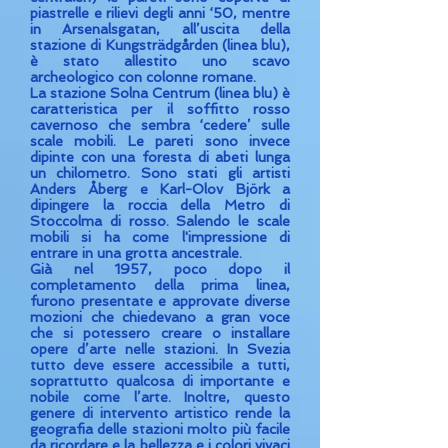
piastrelle e rilievi degli anni ‘50, mentre
in Arsenalsgatan, all’uscita della
stazione di Kungsträdgården (linea blu),
è stato allestito uno scavo
archeologico con colonne romane.
La stazione Solna Centrum (linea blu) è
caratteristica per il soffitto rosso
cavernoso che sembra ‘cedere’ sulle
scale mobili. Le pareti sono invece
dipinte con una foresta di abeti lunga
un chilometro. Sono stati gli artisti
Anders Åberg e Karl-Olov Björk a
dipingere la roccia della Metro di
Stoccolma di rosso. Salendo le scale
mobili si ha come l'impressione di
entrare in una grotta ancestrale.
Già nel 1957, poco dopo il
completamento della prima linea,
furono presentate e approvate diverse
mozioni che chiedevano a gran voce
che si potessero creare o installare
opere d’arte nelle stazioni. In Svezia
tutto deve essere accessibile a tutti,
soprattutto qualcosa di importante e
nobile come l’arte. Inoltre, questo
genere di intervento artistico rende la
geografia delle stazioni molto più facile
da ricordare e la bellezza e i colori vivaci