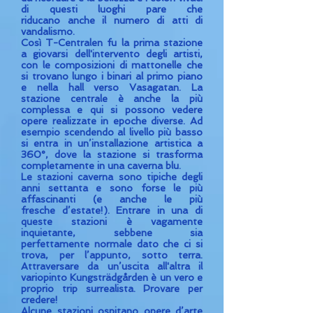
di questi luoghi pare che
riducano anche il numero di atti di
vandalismo.
Così T-Centralen fu la prima stazione
a giovarsi dell'intervento degli artisti,
con le composizioni di mattonelle che
si trovano lungo i binari al primo piano
e nella hall verso Vasagatan. La
stazione centrale è anche la più
complessa e qui si possono vedere
opere realizzate in epoche diverse. Ad
esempio scendendo al livello più basso
si entra in un’installazione artistica a
360°, dove la stazione si trasforma
completamente in una caverna blu.
Le stazioni caverna sono tipiche degli
anni settanta e sono forse le più
affascinanti (e anche le più
fresche d’estate!). Entrare in una di
queste stazioni è vagamente
inquietante, sebbene sia
perfettamente normale dato che ci si
trova, per l’appunto, sotto terra.
Attraversare da un’uscita all'altra il
variopinto Kungsträdgården è un vero e
proprio trip surrealista. Provare per
credere!
Alcune stazioni ospitano opere d’arte