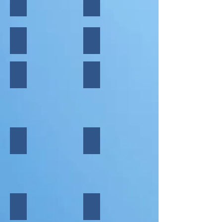
TRENTINO Holidays
MARCELLETTI
COSTA CROCIERE
BREVIVET
BOSCOLO
Viaggi del Turchese
ISLAND TOURS
GUINESS TRAVEL
KEL 12
QUIIKY