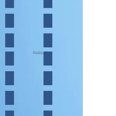
TOUR 2000
HERTZ
Norwegian Cruise
I Viaggi dell'Airone
GIOCO VIAGGI
KARAMBOLA
Mostra altro
COCKTAIL
I Viaggi del Delfino
VIVA
TURBANITALIA
ALBATRAVEL
QUALITY GROUP