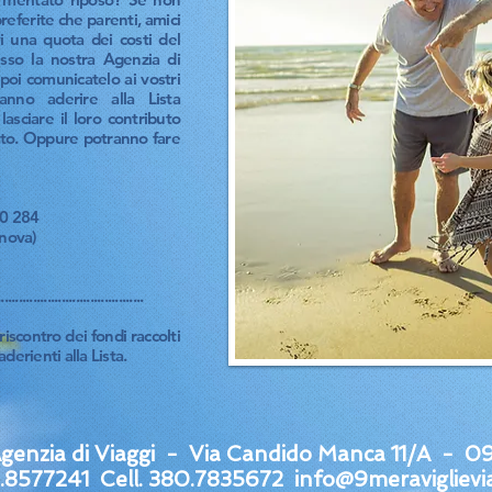
preferite che parenti, amici
i una quota dei costi del
esso la nostra Agenzia di
poi comunicatelo ai vostri
anno aderire alla Lista
asciare il loro contributo
iato. Oppure potranno fare
0 284
anova)
.............................
riscontro dei fondi raccolti
derienti alla Lista.
Agenzia di Viaggi - Via Candido Manca 11/A - 0
0.8577241 Cell. 380.7835672
info@9meraviglievi