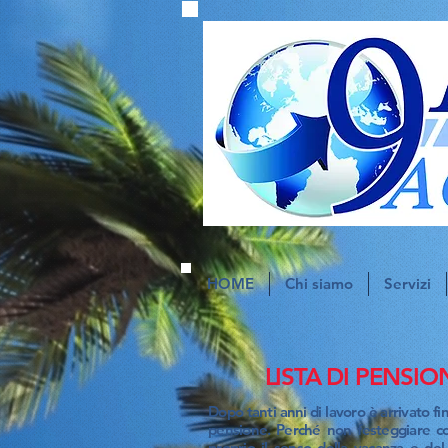
HOME
Chi siamo
Servizi
LISTA DI PENS
Dopo tanti anni di lavoro è arrivato f
pensione. Perché non festeggiare co
proprio il senso della vacanza e de