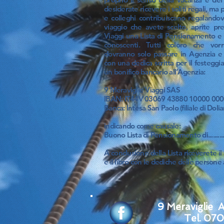
desiderate ricevere i soliti regali, ma 
e colleghi contribuiscano regalandov
viaggio che avete scelto, aprite pr
Viaggi una Lista di Pensionamento e 
conoscenti. Tutti coloro che vorr
dovranno solo passare in Agenzia e l
con una dedica scritta per il festegg
un bonifico bancario all’Agenzia:
9 Meraviglie Viaggi SAS
IBAN: IT44V 03069 43880 10000 000
Banca: Intesa San Paolo (filiale di Doli
​
indicando come causale:
Buono Lista di Pensionamento di.....................
A conclusione della Lista riceverete il 
e il libro con le dediche delle persone a
9 Meraviglie 
Tel. 07