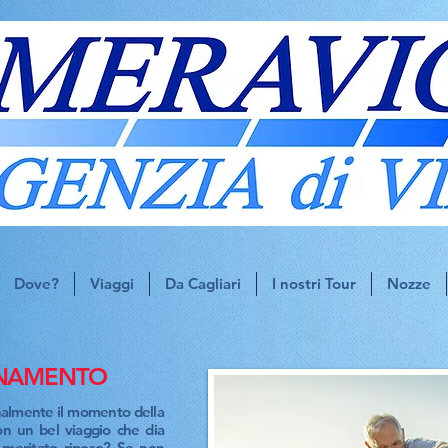
Dove?
Viaggi
Da Cagliari
I nostri Tour
Nozze
IONAMENTO
inalmente il momento della
n un bel viaggio che dia
l meritato riposo? Se non